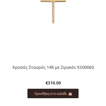
Χρυσός Σταυρός 14Κ με Ζιργκόν XS00060
€
310.00
Προσθήκη στο καλάθι