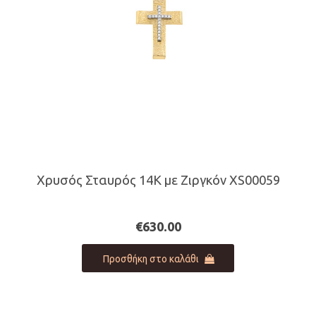
Χρυσός Σταυρός 14Κ με Ζιργκόν XS00059
€
630.00
Προσθήκη στο καλάθι