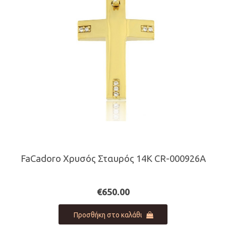
FaCadoro Χρυσός Σταυρός 14Κ CR-000926A
€
650.00
Προσθήκη στο καλάθι