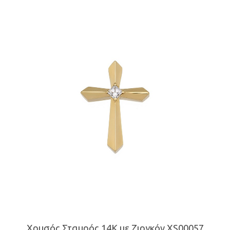
Χρυσός Σταυρός 14K με Ζιργκόν XS00057