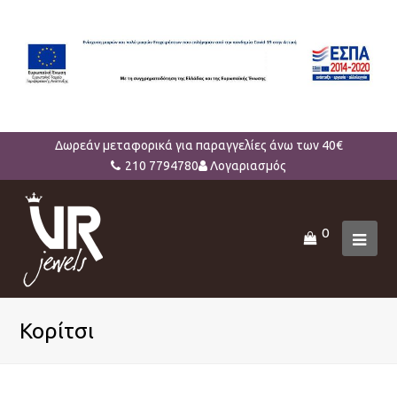
Δωρεάν μεταφορικά για παραγγελίες άνω των 40€
210 7794780
Λογαριασμός
0
Ope
Mob
Men
Κορίτσι