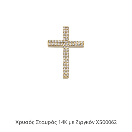
Χρυσός Σταυρός 14Κ με Ζιργκόν XS00062