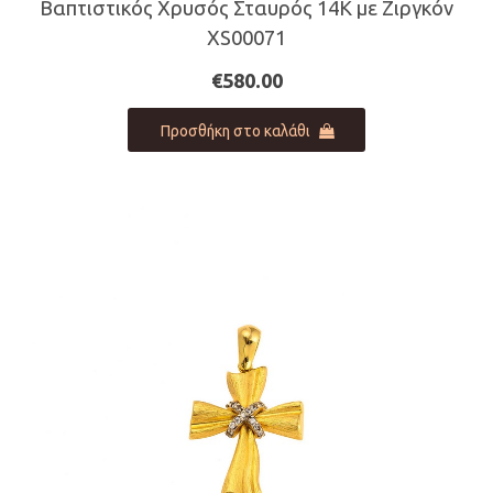
Βαπτιστικός Χρυσός Σταυρός 14Κ με Ζιργκόν
XS00071
€
580.00
Προσθήκη στο καλάθι