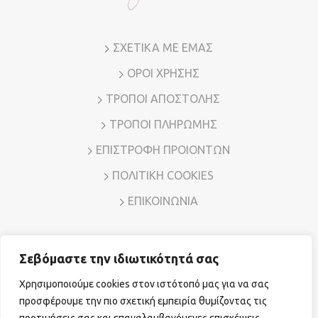
ΣΧΕΤΙΚΑ ΜΕ ΕΜΑΣ
ΟΡΟΙ ΧΡΗΣΗΣ
ΤΡΟΠΟΙ ΑΠΟΣΤΟΛΗΣ
ΤΡΟΠΟΙ ΠΛΗΡΩΜΗΣ
ΕΠΙΣΤΡΟΦΗ ΠΡΟΙΟΝΤΩΝ
ΠΟΛΙΤΙΚΗ COOKIES
ΕΠΙΚΟΙΝΩΝΙΑ
Σεβόμαστε την ιδιωτικότητά σας
Διεύθυνση: Λ. Μεσογείων 7, Αμπελόκηποι – Αθήνα, Τ.Κ.
11526
Χρησιμοποιούμε cookies στον ιστότοπό μας για να σας
Τηλ. Επικοινωνίας:
210 7794780
E-mail:
sales@vr-jewels.gr
προσφέρουμε την πιο σχετική εμπειρία θυμίζοντας τις