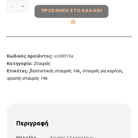
Χρυσός
ΠΡΟΣΘΉΚΗ ΣΤΟ ΚΑΛΆΘΙ
σταυρός
Κ14
με
ζιργκόν
ΧΣ00019Α
ποσότητα
Κωδικός προϊόντος:
xs00019a
Κατηγορία:
Σταυρός
Ετικέτες:
βαπτιστικός σταυρός 14κ
,
σταυρός για κορίτσι
,
χρυσός σταυρός 14κ
Περιγραφή
Μέταλλο
Χρυσός 14 καρατίων