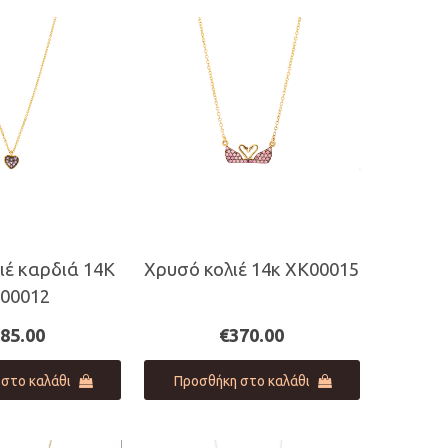
ιέ καρδιά 14Κ
Χρυσό κολιέ 14κ ΧΚ00015
00012
85.00
€
370.00
στο καλάθι
Προσθήκη στο καλάθι