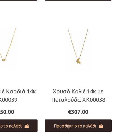
ιέ Καρδιά 14κ
Χρυσό Κολιέ 14κ με
Κ00039
Πεταλούδα ΧΚ00038
50.00
€
307.00
στο καλάθι
Προσθήκη στο καλάθι