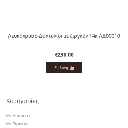
Λευκόχρυσο Δαχτυλίδι με ζιργκόν 14κ ΛΔ00010
€
230.00
Αυτό
Επιλογή
το
προϊόν
έχει
πολλαπλές
παραλλαγές.
Κατηγορίες
Οι
επιλογές
Με Διαμάντι
μπορούν
Με Ζιργκόν
να