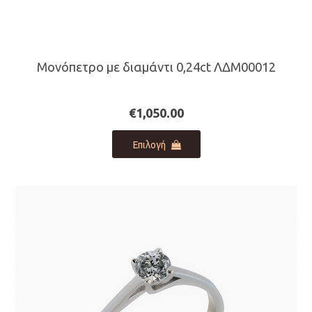
Μονόπετρο με διαμάντι 0,24ct ΛΔΜ00012
€
1,050.00
Αυτό
Επιλογή
το
προϊόν
έχει
πολλαπλές
παραλλαγές.
Οι
επιλογές
μπορούν
να
επιλεγούν