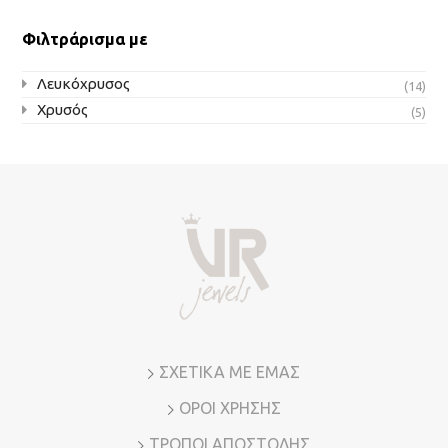
επιλεγούν
στη
Φιλτράρισμα με
σελίδα
του
Λευκόχρυσος
(14)
προϊόντος
Χρυσός
(5)
ΣΧΕΤΙΚΑ ΜΕ ΕΜΑΣ
ΟΡΟΙ ΧΡΗΣΗΣ
ΤΡΟΠΟΙ ΑΠΟΣΤΟΛΗΣ