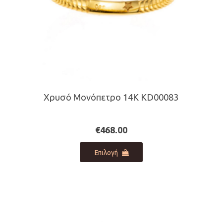
προϊόντος
Χρυσό Μονόπετρο 14K KD00083
€
468.00
Αυτό
Επιλογή
το
προϊόν
έχει
πολλαπλές
παραλλαγές.
Οι