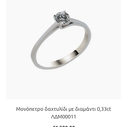
Οι
επιλογές
μπορούν
να
επιλεγούν
στη
σελίδα
του
προϊόντος
Μονόπετρο δαχτυλίδι με διαμάντι 0,33ct
ΛΔΜ00011