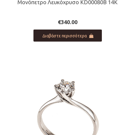
Μονόπετρο Λευκόχρυσο KD00080B 14Κ
€
340.00
Διαβάστε περισσότερα