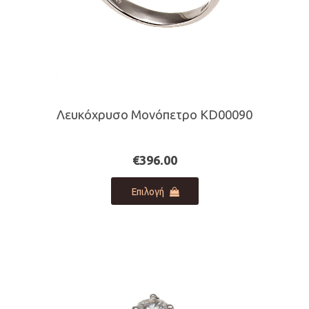
Λευκόχρυσο Μονόπετρο KD00090
€
396.00
Αυτό
Επιλογή
το
προϊόν
έχει
πολλαπλές
παραλλαγές.
Οι
επιλογές