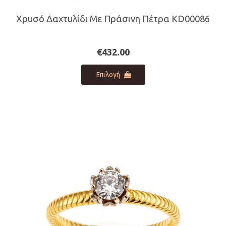
Χρυσό Δαχτυλίδι Με Πράσινη Πέτρα KD00086
€
432.00
Αυτό
Επιλογή
το
προϊόν
έχει
πολλαπλές
παραλλαγές.
Οι
επιλογές
μπορούν
να
επιλεγούν
στη
σελίδα
του