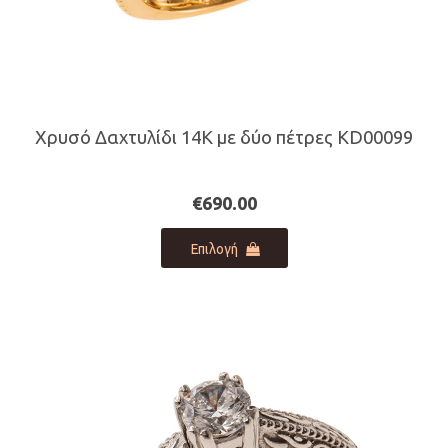
Χρυσό Δαχτυλίδι 14Κ με δύο πέτρες KD00099
€
690.00
Αυτό
Επιλογή
το
προϊόν
έχει
πολλαπλές
παραλλαγές.
Οι
επιλογές
μπορούν
να