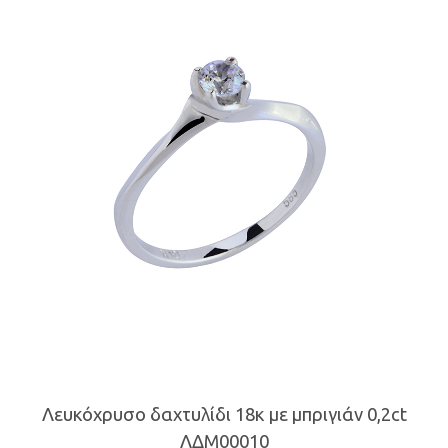
παραλλαγές.
Οι
επιλογές
μπορούν
να
επιλεγούν
στη
σελίδα
του
προϊόντος
Λευκόχρυσο δαχτυλίδι 18κ με μπριγιάν 0,2ct
ΛΔΜ00010