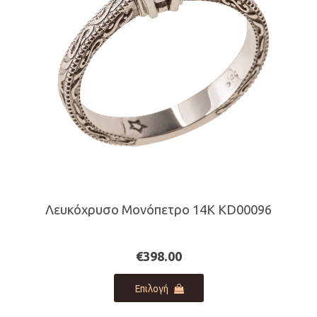
επιλεγούν
στη
σελίδα
του
προϊόντος
Λευκόχρυσο Μονόπετρο 14Κ KD00096
€
398.00
Αυτό
Επιλογή
το
προϊόν