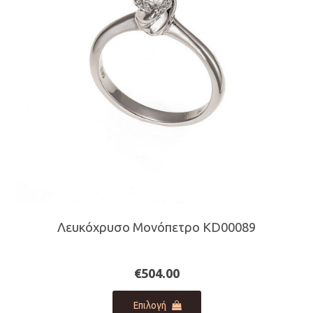
μπορούν
να
επιλεγούν
στη
σελίδα
του
προϊόντος
Λευκόχρυσο Μονόπετρο KD00089
€
504.00
Αυτό
Επιλογή
το