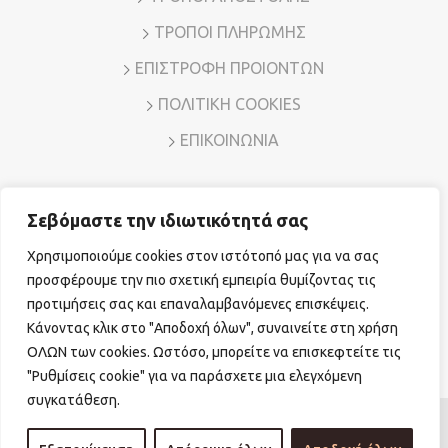
ΤΡΟΠΟΙ ΠΛΗΡΩΜΗΣ
ΕΠΙΣΤΡΟΦΗ ΠΡΟΙΟΝΤΩΝ
ΠΟΛΙΤΙΚΗ COOKIES
ΕΠΙΚΟΙΝΩΝΙΑ
Σεβόμαστε την ιδιωτικότητά σας
Διεύθυνση: Λ. Μεσογείων 7, Αμπελόκηποι – Αθήνα, Τ.Κ.
11526
Χρησιμοποιούμε cookies στον ιστότοπό μας για να σας
Τηλ. Επικοινωνίας:
210 7794780
E-mail:
sales@vr-jewels.gr
προσφέρουμε την πιο σχετική εμπειρία θυμίζοντας τις
προτιμήσεις σας και επαναλαμβανόμενες επισκέψεις.
Κάνοντας κλικ στο "Αποδοχή όλων", συναινείτε στη χρήση
Facebook
Instagram
ΟΛΩΝ των cookies. Ωστόσο, μπορείτε να επισκεφτείτε τις
"Ρυθμίσεις cookie" για να παράσχετε μια ελεγχόμενη
συγκατάθεση.
© Copyright 2026 vr-jewels.gr
|
Powered by
