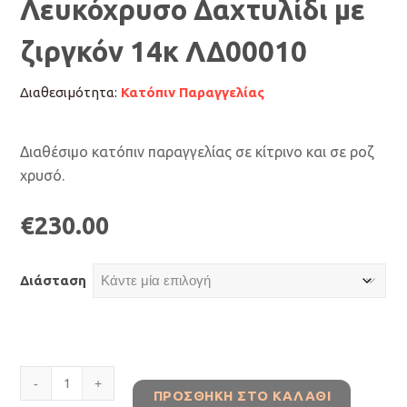
Λευκόχρυσο Δαχτυλίδι με
ζιργκόν 14κ ΛΔ00010
Διαθεσιμότητα:
Κατόπιν Παραγγελίας
Διαθέσιμο κατόπιν παραγγελίας σε κίτρινο και σε ροζ
χρυσό.
€
230.00
Διάσταση
Λευκόχρυσο
ΠΡΟΣΘΉΚΗ ΣΤΟ ΚΑΛΆΘΙ
Δαχτυλίδι