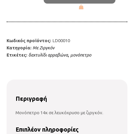
με
ζιργκόν
14κ
ΛΔ00010
ποσότητα
Κωδικός προϊόντος:
LD00010
Κατηγορία:
Με Ζιργκόν
Ετικέτες:
δαχτυλίδι αρραβώνα
,
μονόπετρο
Περιγραφή
Μονόπετρο 14κ σε λευκόχρυσο με ζιργκόν.
Επιπλέον πληροφορίες