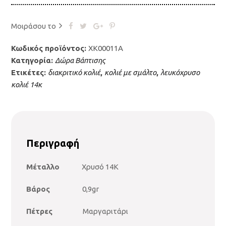
Μοιράσου το
Κωδικός προϊόντος:
XK00011Α
Κατηγορία:
Δώρα Βάπτισης
Ετικέτες:
διακριτικό κολιέ
,
κολιέ με σμάλτο
,
λευκόχρυσο
κολιέ 14κ
Περιγραφή
Μέταλλο
Χρυσό 14Κ
Βάρος
0,9gr
Πέτρες
Μαργαριτάρι