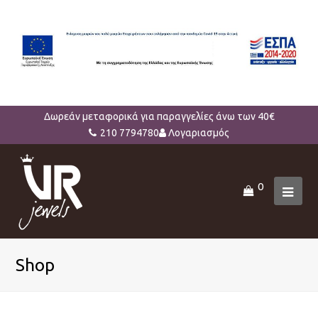
Δωρεάν μεταφορικά για παραγγελίες άνω των 40€
210 7794780
Λογαριασμός
0
Ope
Mob
Men
Shop