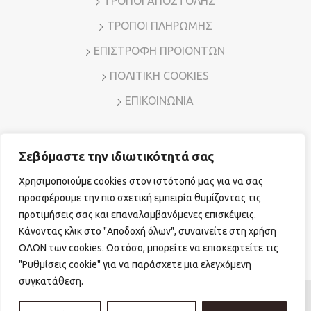
ΤΡΟΠΟΙ ΑΠΟΣΤΟΛΗΣ
ΤΡΟΠΟΙ ΠΛΗΡΩΜΗΣ
ΕΠΙΣΤΡΟΦΗ ΠΡΟΙΟΝΤΩΝ
ΠΟΛΙΤΙΚΗ COOKIES
ΕΠΙΚΟΙΝΩΝΙΑ
Σεβόμαστε την ιδιωτικότητά σας
Διεύθυνση: Λ. Μεσογείων 7, Αμπελόκηποι – Αθήνα, Τ.Κ.
11526
Χρησιμοποιούμε cookies στον ιστότοπό μας για να σας
Τηλ. Επικοινωνίας:
210 7794780
E-mail:
sales@vr-jewels.gr
προσφέρουμε την πιο σχετική εμπειρία θυμίζοντας τις
προτιμήσεις σας και επαναλαμβανόμενες επισκέψεις.
Κάνοντας κλικ στο "Αποδοχή όλων", συναινείτε στη χρήση
Facebook
Instagram
ΟΛΩΝ των cookies. Ωστόσο, μπορείτε να επισκεφτείτε τις
"Ρυθμίσεις cookie" για να παράσχετε μια ελεγχόμενη
συγκατάθεση.
© Copyright 2026 vr-jewels.gr
|
Powered by
