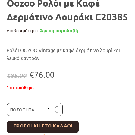
Oozoo Ρολόι με Καφέ
Δερμάτινο Λουράκι C20385
Διαθεσιμότητα:
Άμεση παραλαβή
Ρολόι OOZOO Vintage με καφέ δερμάτινο λουρί και
λευκό καντράν.
Original
Η
€
76.00
€
85.00
price
τρέχουσα
1 σε απόθεμα
was:
τιμή
ΠΟΣΟΤΗΤΑ
€85.00.
είναι:
€76.00.
ΠΡΟΣΘΉΚΗ ΣΤΟ ΚΑΛΆΘΙ