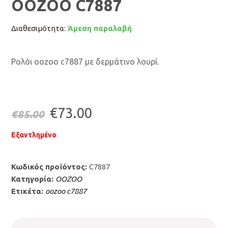
OOZOO C7887
Διαθεσιμότητα:
Άμεση παραλαβή
Ρολόι oozoo c7887 με δερμάτινο λουρί.
Original
Η
€
73.00
€
85.00
price
τρέχουσα
Εξαντλημένο
was:
τιμή
Κωδικός προϊόντος:
C7887
€85.00.
είναι:
Κατηγορία:
OOZOO
Ετικέτα:
oozoo c7887
€73.00.