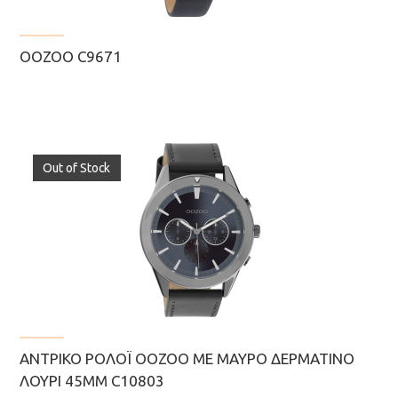
OOZOO C9671
Out of Stock
ΑΝΤΡΙΚΌ ΡΟΛΌΙ OOZOO ΜΕ ΜΑΎΡΟ ΔΕΡΜΆΤΙΝΟ
ΛΟΥΡΊ 45MM C10803