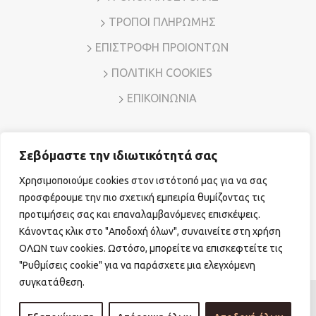
ΤΡΟΠΟΙ ΠΛΗΡΩΜΗΣ
ΕΠΙΣΤΡΟΦΗ ΠΡΟΙΟΝΤΩΝ
ΠΟΛΙΤΙΚΗ COOKIES
ΕΠΙΚΟΙΝΩΝΙΑ
Σεβόμαστε την ιδιωτικότητά σας
Διεύθυνση: Λ. Μεσογείων 7, Αμπελόκηποι – Αθήνα, Τ.Κ.
11526
Χρησιμοποιούμε cookies στον ιστότοπό μας για να σας
Τηλ. Επικοινωνίας:
210 7794780
E-mail:
sales@vr-jewels.gr
προσφέρουμε την πιο σχετική εμπειρία θυμίζοντας τις
προτιμήσεις σας και επαναλαμβανόμενες επισκέψεις.
Κάνοντας κλικ στο "Αποδοχή όλων", συναινείτε στη χρήση
Facebook
Instagram
ΟΛΩΝ των cookies. Ωστόσο, μπορείτε να επισκεφτείτε τις
"Ρυθμίσεις cookie" για να παράσχετε μια ελεγχόμενη
συγκατάθεση.
© Copyright 2026 vr-jewels.gr
|
Powered by
