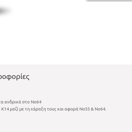
ποσότητα
ροφορίες
 τα ανδρικά στο Νο64
ε Κ14 μαζί με τη χάραξη τους και αφορά Νο55 & Νο64.