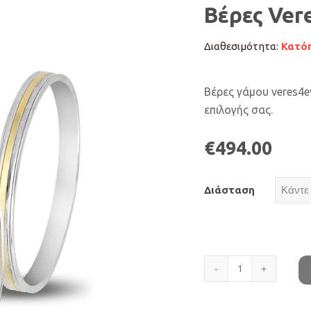
Βέρες Ver
Διαθεσιμότητα:
Κατόπ
Βέρες γάμου veres4e
επιλογής σας.
€
494.00
Διάσταση
Βέρες
Veres4ever
V3127