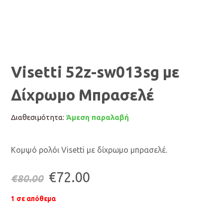
Visetti 52z-sw013sg με
Δίχρωμο Μπρασελέ
Διαθεσιμότητα:
Άμεση παραλαβή
Κομψό ρολόι Visetti με δίχρωμο μπρασελέ.
Original
Η
€
72.00
€
80.00
price
τρέχουσα
1 σε απόθεμα
was:
τιμή