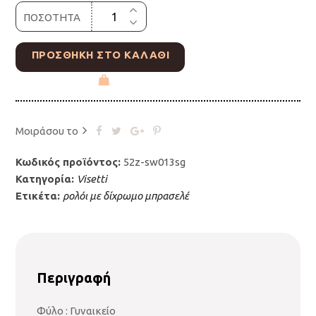
ΠΟΣΟΤΗΤΑ
€80.00.
είναι:
€72.00.
ΠΡΟΣΘΉΚΗ ΣΤΟ ΚΑΛΆΘΙ
Μοιράσου το
Κωδικός προϊόντος:
52z-sw013sg
Κατηγορία:
Visetti
Ετικέτα:
ρολόι με δίχρωμο μπρασελέ
Περιγραφή
Φύλο : Γυναικείο