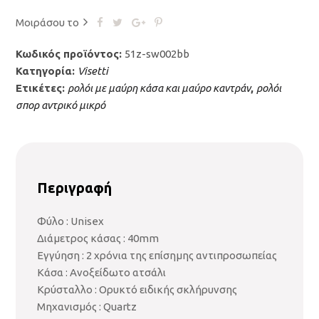
Μοιράσου το
Κωδικός προϊόντος:
51z-sw002bb
Κατηγορία:
Visetti
Ετικέτες:
ρολόι με μαύρη κάσα και μαύρο καντράν
,
ρολόι
σπορ αντρικό μικρό
Περιγραφή
Φύλο : Unisex
Διάμετρος κάσας : 40mm
Εγγύηση : 2 χρόνια της επίσημης αντιπροσωπείας
Κάσα : Ανοξείδωτο ατσάλι
Κρύσταλλο : Ορυκτό ειδικής σκλήρυνσης
Μηχανισμός : Quartz