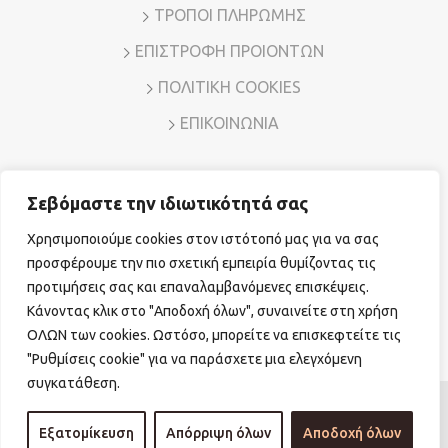
ΤΡΟΠΟΙ ΠΛΗΡΩΜΗΣ
ΕΠΙΣΤΡΟΦΗ ΠΡΟΙΟΝΤΩΝ
ΠΟΛΙΤΙΚΗ COOKIES
ΕΠΙΚΟΙΝΩΝΙΑ
Σεβόμαστε την ιδιωτικότητά σας
Διεύθυνση: Λ. Μεσογείων 7, Αμπελόκηποι – Αθήνα, Τ.Κ.
11526
Χρησιμοποιούμε cookies στον ιστότοπό μας για να σας
Τηλ. Επικοινωνίας:
210 7794780
E-mail:
sales@vr-jewels.gr
προσφέρουμε την πιο σχετική εμπειρία θυμίζοντας τις
προτιμήσεις σας και επαναλαμβανόμενες επισκέψεις.
Κάνοντας κλικ στο "Αποδοχή όλων", συναινείτε στη χρήση
Facebook
Instagram
ΟΛΩΝ των cookies. Ωστόσο, μπορείτε να επισκεφτείτε τις
"Ρυθμίσεις cookie" για να παράσχετε μια ελεγχόμενη
συγκατάθεση.
© Copyright 2026 vr-jewels.gr
|
Powered by

Εξατομίκευση
Απόρριψη όλων
Αποδοχή όλων