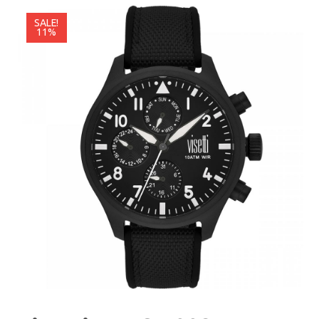
SALE!
11%