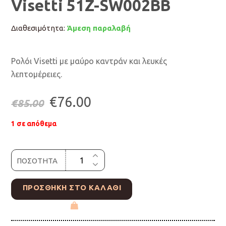
Visetti 51Z-SW002BB
Διαθεσιμότητα:
Άμεση παραλαβή
Ρολόι Visetti με μαύρο καντράν και λευκές
λεπτομέρειες.
Original
Η
€
76.00
€
85.00
price
τρέχουσα
1 σε απόθεμα
was:
τιμή
ΠΟΣΟΤΗΤΑ
€85.00.
είναι:
€76.00.
ΠΡΟΣΘΉΚΗ ΣΤΟ ΚΑΛΆΘΙ