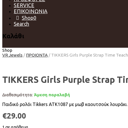
SERVICE
ΕΠΙΚΟΙΝΩΝΙΑ
Shop
0
Search
Καλάθι
Shop
VR Jewels
/
ΠΡΟΙΟΝΤΑ
/
TIKKERS Girls Purple Strap Time Teac
TIKKERS Girls Purple Strap 
Διαθεσιμότητα:
Άμεση παραλαβή
Παιδικό ρολόι Tikkers ATK1087 με μωβ καουτσούκ λουράκι.
€
29.00
1 σε απόθεμα