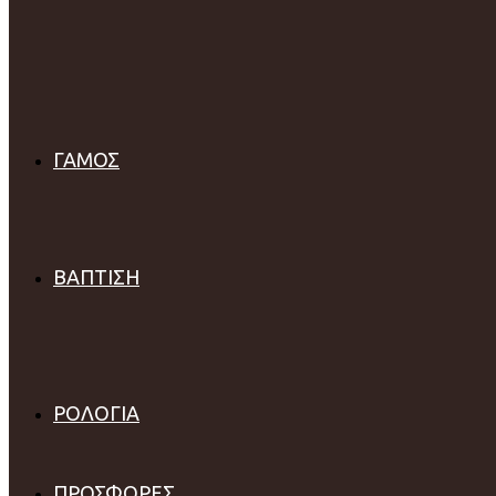
Βραχιόλια
Παραμάνα
Κωνσταντινάτα
Ταυτότητες
Σκουλαρίκια
Κολιέ
Ζώδια
Δαχτυλίδια
ΓΑΜΟΣ
Βέρες
Μονόπετρα
Με Διαμάντι
Με Ζιργκόν
Δαxτυλίδια Σειρέ
ΒΑΠΤΙΣΗ
Αγόρι
Σταυρός
Δώρα Βάπτισης
Κορίτσι
Σταυρός
Δώρα Βάπτισης
ΡΟΛΟΓΙΑ
OOZOO
Visetti
TIKKERS
ΠΡΟΣΦΟΡΕΣ