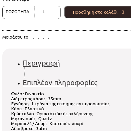
ΠΟΣΟΤΗΤΑ
Προσθήκη στο καλάθι
Μοιράσου το
Περιγραφή
Επιπλέον πληροφορίες
Φύλο : Γυναικείο
Διάμετρος κάσας : 35mm
Εγγύηση : 1 χρόνια της επίσημης αντιπροσωπείας
Κάσα : Πλαστικό
Κρύσταλλο : Ορυκτό ειδικής σκλήρυνσης
Μηχανισμός : Quartz
Μπρασελέ / Λουρί : Καοτσούκ λουρί
Αδιάβροχο : 3atm