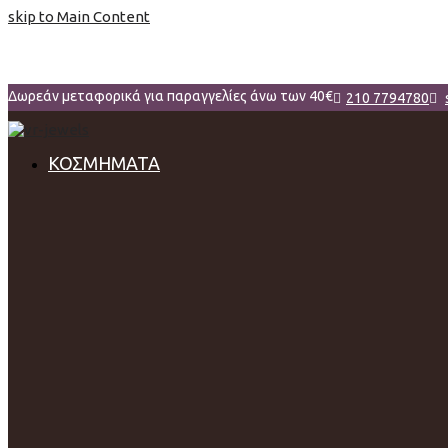
skip to Main Content
Δωρεάν μεταφορικά για παραγγελίες άνω των 40€
210 7794780
ΚΟΣΜΗΜΑΤΑ
Γυναίκα
Βραχιόλια
Δαχτυλίδια
Κολιέ
Σταυρός
Καρφίτσα
Σκουλαρίκια
Αλυσίδες Λαιμού
Μενταγιόν
Άνδρας
Σταυρός
Μανικετόκουμπα
Βραχιόλια
Δαχτυλίδια
Κολιέ
Παιδί