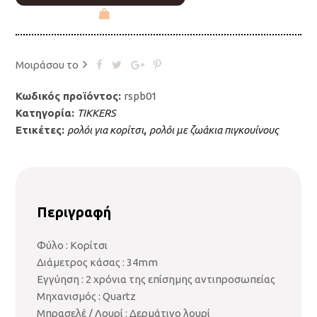
Μοιράσου το
Κωδικός προϊόντος:
rspb01
Κατηγορία:
TIKKERS
Ετικέτες:
ρολόι για κορίτσι
,
ρολόι με ζωάκια πιγκουίνους
Περιγραφή
Φύλο : Κορίτσι
Διάμετρος κάσας : 34mm
Εγγύηση : 2 χρόνια της επίσημης αντιπροσωπείας
Μηχανισμός : Quartz
Μπρασελέ / Λουρί : Δερμάτινο λουρί