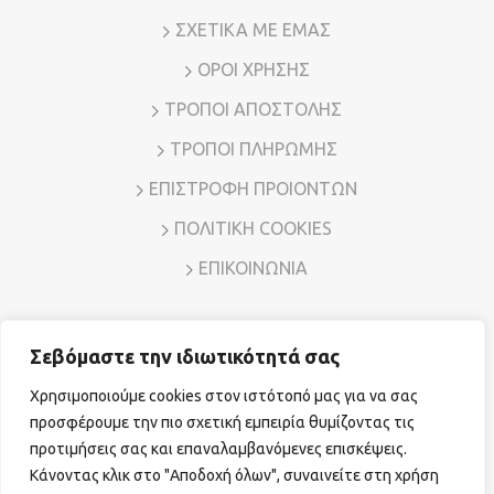
ΣΧΕΤΙΚΑ ΜΕ ΕΜΑΣ
ΟΡΟΙ ΧΡΗΣΗΣ
ΤΡΟΠΟΙ ΑΠΟΣΤΟΛΗΣ
ΤΡΟΠΟΙ ΠΛΗΡΩΜΗΣ
ΕΠΙΣΤΡΟΦΗ ΠΡΟΙΟΝΤΩΝ
ΠΟΛΙΤΙΚΗ COOKIES
ΕΠΙΚΟΙΝΩΝΙΑ
Σεβόμαστε την ιδιωτικότητά σας
Διεύθυνση: Λ. Μεσογείων 7, Αμπελόκηποι – Αθήνα, Τ.Κ.
11526
Χρησιμοποιούμε cookies στον ιστότοπό μας για να σας
Τηλ. Επικοινωνίας:
210 7794780
E-mail:
sales@vr-jewels.gr
προσφέρουμε την πιο σχετική εμπειρία θυμίζοντας τις
προτιμήσεις σας και επαναλαμβανόμενες επισκέψεις.
Κάνοντας κλικ στο "Αποδοχή όλων", συναινείτε στη χρήση