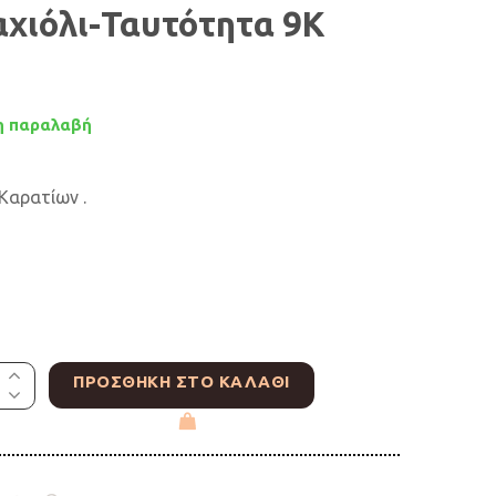
χιόλι-Ταυτότητα 9Κ
 παραλαβή
Καρατίων .
ΠΡΟΣΘΉΚΗ ΣΤΟ ΚΑΛΆΘΙ