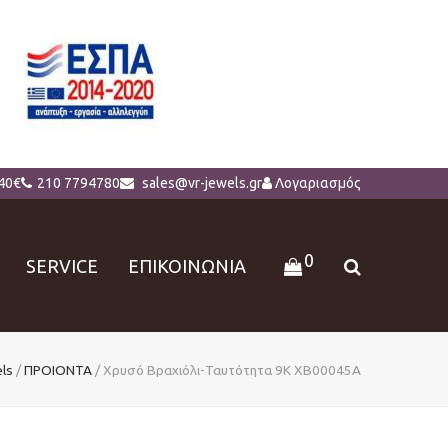
40€
210 7794780
sales@vr-jewels.gr
Λογαριασμός
0
SERVICE
ΕΠΙΚΟΙΝΩΝΙΑ
ls
/
ΠΡΟΙΟΝΤΑ
/
Χρυσό Βραχιόλι-Ταυτότητα 9Κ ΧΒ00045A