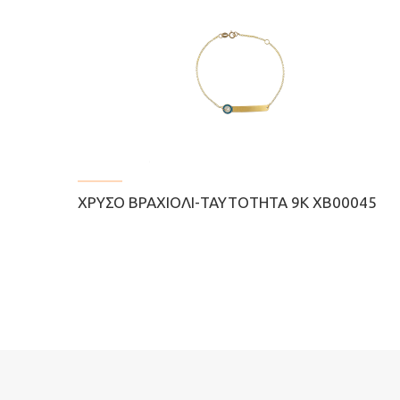
ΧΡΥΣΌ ΒΡΑΧΙΌΛΙ-ΤΑΥΤΌΤΗΤΑ 9Κ ΧΒ00045