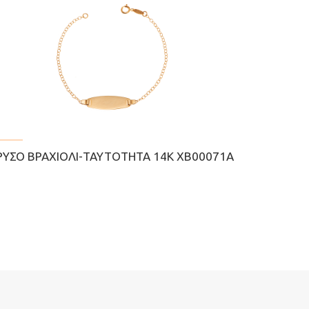
ΡΥΣΌ ΒΡΑΧΙΌΛΙ-ΤΑΥΤΌΤΗΤΑ 14Κ ΧΒ00071Α