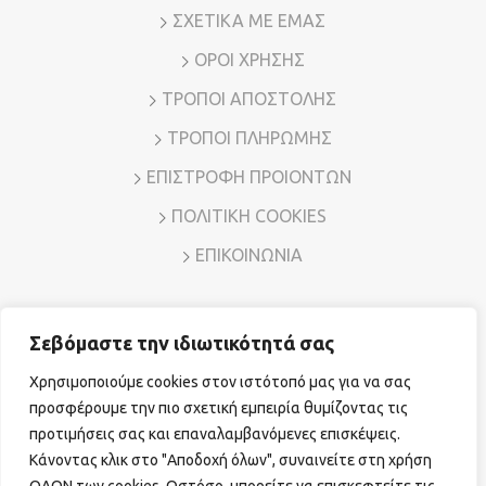
ΣΧΕΤΙΚΑ ΜΕ ΕΜΑΣ
ΟΡΟΙ ΧΡΗΣΗΣ
ΤΡΟΠΟΙ ΑΠΟΣΤΟΛΗΣ
ΤΡΟΠΟΙ ΠΛΗΡΩΜΗΣ
ΕΠΙΣΤΡΟΦΗ ΠΡΟΙΟΝΤΩΝ
ΠΟΛΙΤΙΚΗ COOKIES
ΕΠΙΚΟΙΝΩΝΙΑ
Σεβόμαστε την ιδιωτικότητά σας
Διεύθυνση: Λ. Μεσογείων 7, Αμπελόκηποι – Αθήνα, Τ.Κ.
11526
Χρησιμοποιούμε cookies στον ιστότοπό μας για να σας
Τηλ. Επικοινωνίας:
210 7794780
E-mail:
sales@vr-jewels.gr
προσφέρουμε την πιο σχετική εμπειρία θυμίζοντας τις
προτιμήσεις σας και επαναλαμβανόμενες επισκέψεις.
Κάνοντας κλικ στο "Αποδοχή όλων", συναινείτε στη χρήση
Facebook
Instagram