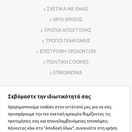
ΣΧΕΤΙΚΑ ΜΕ ΕΜΑΣ
ΟΡΟΙ ΧΡΗΣΗΣ
ΤΡΟΠΟΙ ΑΠΟΣΤΟΛΗΣ
ΤΡΟΠΟΙ ΠΛΗΡΩΜΗΣ
ΕΠΙΣΤΡΟΦΗ ΠΡΟΙΟΝΤΩΝ
ΠΟΛΙΤΙΚΗ COOKIES
ΕΠΙΚΟΙΝΩΝΙΑ
Σεβόμαστε την ιδιωτικότητά σας
Διεύθυνση: Λ. Μεσογείων 7, Αμπελόκηποι – Αθήνα, Τ.Κ.
11526
Χρησιμοποιούμε cookies στον ιστότοπό μας για να σας
Τηλ. Επικοινωνίας:
210 7794780
E-mail:
sales@vr-jewels.gr
προσφέρουμε την πιο σχετική εμπειρία θυμίζοντας τις
προτιμήσεις σας και επαναλαμβανόμενες επισκέψεις.
Κάνοντας κλικ στο "Αποδοχή όλων", συναινείτε στη χρήση