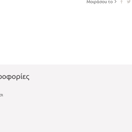
Μοιράσου το
ροφορίες
σι