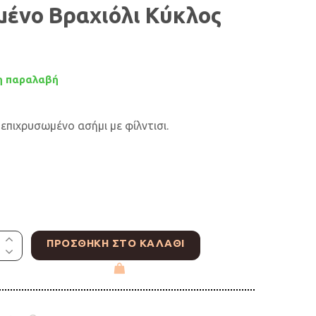
ένο Βραχιόλι Κύκλος
 παραλαβή
επιχρυσωμένο ασήμι με φίλντισι.
ΠΡΟΣΘΉΚΗ ΣΤΟ ΚΑΛΆΘΙ