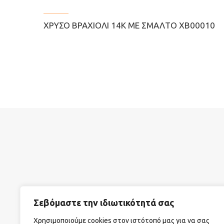
ΧΡΥΣΌ ΒΡΑΧΙΌΛΙ 14Κ ΜΕ ΣΜΆΛΤΟ ΧΒ00010
Σεβόμαστε την ιδιωτικότητά σας
ΣΧΕΤΙΚΑ ΜΕ ΕΜΑΣ
ΟΡΟΙ ΧΡΗΣΗΣ
ΤΡΟΠΟΙ Α
Χρησιμοποιούμε cookies στον ιστότοπό μας για να σας