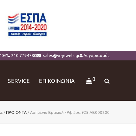
40€
210 7794780
sales@vr-jewels.gr
Λογαριασμός
0
SERVICE
ΕΠΙΚΟΙΝΩΝΙΑ
ls
/
ΠΡΟΙΟΝΤΑ
/
Ασημένιο Βραχιόλι- Ριβιέρα 925 AB000200