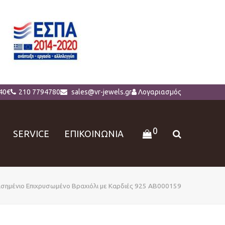
40€
210 7794780
sales@vr-jewels.gr
Λογαριασμός
0
SERVICE
ΕΠΙΚΟΙΝΩΝΙΑ
σημένιο Επιχρυσωμένο Βραχιόλι με Καρδιές 925 AB000159