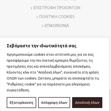
ΕΠΙΣΤΡΟΦΗ ΠΡΟΙΟΝΤΩΝ
ΠΟΛΙΤΙΚΗ COOKIES
ΕΠΙΚΟΙΝΩΝΙΑ
Σεβόμαστε την ιδιωτικότητά σας
Διεύθυνση: Λ. Μεσογείων 7, Αμπελόκηποι – Αθήνα, Τ.Κ.
11526
Χρησιμοποιούμε cookies στον ιστότοπό μας για να σας
Τηλ. Επικοινωνίας:
210 7794780
E-mail:
sales@vr-jewels.gr
προσφέρουμε την πιο σχετική εμπειρία θυμίζοντας τις
προτιμήσεις σας και επαναλαμβανόμενες επισκέψεις.
Κάνοντας κλικ στο "Αποδοχή όλων", συναινείτε στη χρήση
Facebook
Instagram
ΟΛΩΝ των cookies. Ωστόσο, μπορείτε να επισκεφτείτε τις
"Ρυθμίσεις cookie" για να παράσχετε μια ελεγχόμενη
συγκατάθεση.
© Copyright 2026 vr-jewels.gr
|
Powered by

Εξατομίκευση
Απόρριψη όλων
Αποδοχή όλων