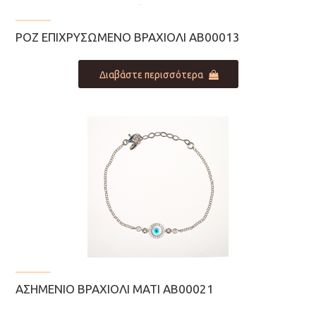
ΡΟΖ ΕΠΙΧΡΥΣΩΜΈΝΟ ΒΡΑΧΙΌΛΙ ΑΒ00013
Διαβάστε περισσότερα
ΑΣΗΜΈΝΙΟ ΒΡΑΧΙΌΛΙ ΜΆΤΙ ΑΒ00021