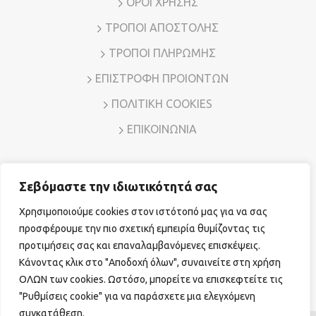
ΟΡΟΙ ΧΡΗΣΗΣ
ΤΡΟΠΟΙ ΑΠΟΣΤΟΛΗΣ
ΤΡΟΠΟΙ ΠΛΗΡΩΜΗΣ
ΕΠΙΣΤΡΟΦΗ ΠΡΟΙΟΝΤΩΝ
ΠΟΛΙΤΙΚΗ COOKIES
ΕΠΙΚΟΙΝΩΝΙΑ
Σεβόμαστε την ιδιωτικότητά σας
Διεύθυνση: Λ. Μεσογείων 7, Αμπελόκηποι – Αθήνα, Τ.Κ.
11526
Χρησιμοποιούμε cookies στον ιστότοπό μας για να σας
Τηλ. Επικοινωνίας:
210 7794780
E-mail:
sales@vr-jewels.gr
προσφέρουμε την πιο σχετική εμπειρία θυμίζοντας τις
προτιμήσεις σας και επαναλαμβανόμενες επισκέψεις.
Κάνοντας κλικ στο "Αποδοχή όλων", συναινείτε στη χρήση
Facebook
Instagram
ΟΛΩΝ των cookies. Ωστόσο, μπορείτε να επισκεφτείτε τις
"Ρυθμίσεις cookie" για να παράσχετε μια ελεγχόμενη
συγκατάθεση.