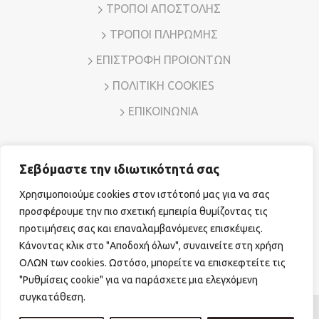
ΤΡΟΠΟΙ ΑΠΟΣΤΟΛΗΣ
ΤΡΟΠΟΙ ΠΛΗΡΩΜΗΣ
ΕΠΙΣΤΡΟΦΗ ΠΡΟΙΟΝΤΩΝ
ΠΟΛΙΤΙΚΗ COOKIES
ΕΠΙΚΟΙΝΩΝΙΑ
Σεβόμαστε την ιδιωτικότητά σας
Διεύθυνση: Λ. Μεσογείων 7, Αμπελόκηποι – Αθήνα, Τ.Κ.
11526
Χρησιμοποιούμε cookies στον ιστότοπό μας για να σας
Τηλ. Επικοινωνίας:
210 7794780
E-mail:
sales@vr-jewels.gr
προσφέρουμε την πιο σχετική εμπειρία θυμίζοντας τις
προτιμήσεις σας και επαναλαμβανόμενες επισκέψεις.
Κάνοντας κλικ στο "Αποδοχή όλων", συναινείτε στη χρήση
Facebook
Instagram
ΟΛΩΝ των cookies. Ωστόσο, μπορείτε να επισκεφτείτε τις
"Ρυθμίσεις cookie" για να παράσχετε μια ελεγχόμενη
συγκατάθεση.
© Copyright 2026 vr-jewels.gr
|
Powered by
