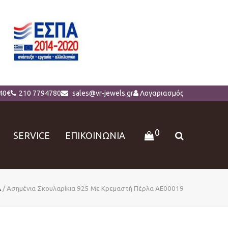
40€
210 7794780
sales@vr-jewels.gr
Λογαριασμός
0
SERVICE
ΕΠΙΚΟΙΝΩΝΙΑ
Α
/
Ασημένια Σκουλαρίκια 925 Με Κρεμαστή Πέρλα AE00019