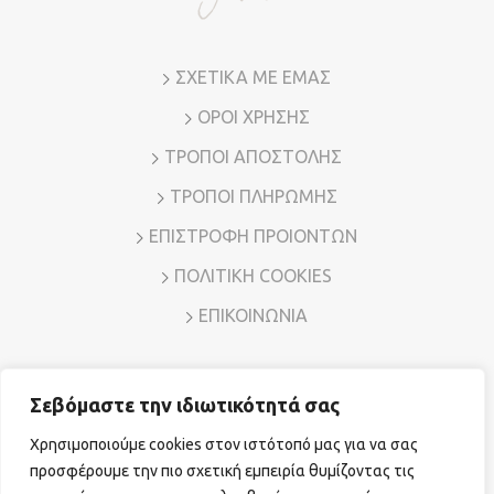
ΣΧΕΤΙΚΑ ΜΕ ΕΜΑΣ
ΟΡΟΙ ΧΡΗΣΗΣ
ΤΡΟΠΟΙ ΑΠΟΣΤΟΛΗΣ
ΤΡΟΠΟΙ ΠΛΗΡΩΜΗΣ
ΕΠΙΣΤΡΟΦΗ ΠΡΟΙΟΝΤΩΝ
ΠΟΛΙΤΙΚΗ COOKIES
ΕΠΙΚΟΙΝΩΝΙΑ
Σεβόμαστε την ιδιωτικότητά σας
Διεύθυνση: Λ. Μεσογείων 7, Αμπελόκηποι – Αθήνα, Τ.Κ.
11526
Χρησιμοποιούμε cookies στον ιστότοπό μας για να σας
Τηλ. Επικοινωνίας:
210 7794780
E-mail:
sales@vr-jewels.gr
προσφέρουμε την πιο σχετική εμπειρία θυμίζοντας τις