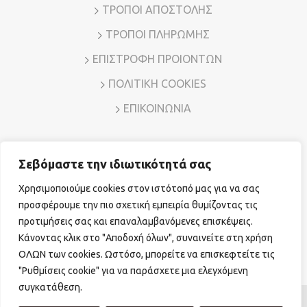
ΤΡΟΠΟΙ ΑΠΟΣΤΟΛΗΣ
ΤΡΟΠΟΙ ΠΛΗΡΩΜΗΣ
ΕΠΙΣΤΡΟΦΗ ΠΡΟΙΟΝΤΩΝ
ΠΟΛΙΤΙΚΗ COOKIES
ΕΠΙΚΟΙΝΩΝΙΑ
Σεβόμαστε την ιδιωτικότητά σας
Διεύθυνση: Λ. Μεσογείων 7, Αμπελόκηποι – Αθήνα, Τ.Κ.
11526
Χρησιμοποιούμε cookies στον ιστότοπό μας για να σας
Τηλ. Επικοινωνίας:
210 7794780
E-mail:
sales@vr-jewels.gr
προσφέρουμε την πιο σχετική εμπειρία θυμίζοντας τις
προτιμήσεις σας και επαναλαμβανόμενες επισκέψεις.
Κάνοντας κλικ στο "Αποδοχή όλων", συναινείτε στη χρήση
Facebook
Instagram
ΟΛΩΝ των cookies. Ωστόσο, μπορείτε να επισκεφτείτε τις
"Ρυθμίσεις cookie" για να παράσχετε μια ελεγχόμενη
συγκατάθεση.
© Copyright 2026 vr-jewels.gr
|
Powered by
