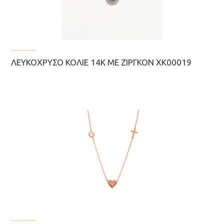
ΛΕΥΚΌΧΡΥΣΟ ΚΟΛΙΈ 14Κ ΜΕ ΖΙΡΓΚΌΝ ΧΚ00019