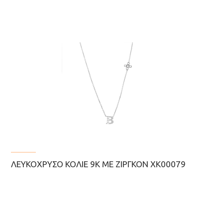
ΛΕΥΚΌΧΡΥΣΟ ΚΟΛΙΈ 9Κ ΜΕ ΖΙΡΓΚΌΝ ΧΚ00079