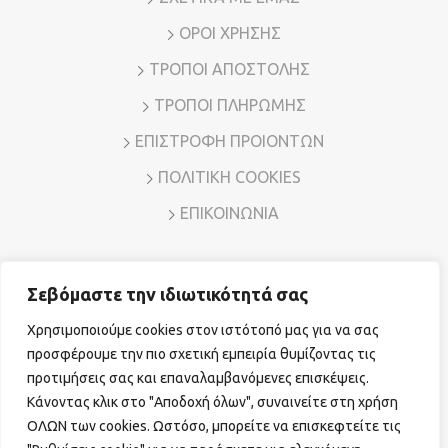
ΟΡΟΙ ΧΡΗΣΗΣ
ΤΡΟΠΟΙ ΑΠΟΣΤΟΛΗΣ
ΤΡΟΠΟΙ ΠΛΗΡΩΜΗΣ
ΕΠΙΣΤΡΟΦΗ ΠΡΟΙΟΝΤΩΝ
ΠΟΛΙΤΙΚΗ COOKIES
ΕΠΙΚΟΙΝΩΝΙΑ
Σεβόμαστε την ιδιωτικότητά σας
Διεύθυνση: Λ. Μεσογείων 7, Αμπελόκηποι – Αθήνα, Τ.Κ.
11526
Χρησιμοποιούμε cookies στον ιστότοπό μας για να σας
Τηλ. Επικοινωνίας:
210 7794780
E-mail:
sales@vr-jewels.gr
προσφέρουμε την πιο σχετική εμπειρία θυμίζοντας τις
προτιμήσεις σας και επαναλαμβανόμενες επισκέψεις.
Κάνοντας κλικ στο "Αποδοχή όλων", συναινείτε στη χρήση
Facebook
Instagram
ΟΛΩΝ των cookies. Ωστόσο, μπορείτε να επισκεφτείτε τις