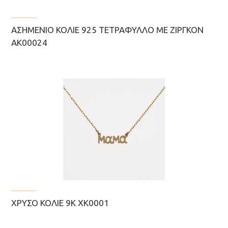
ΑΣΗΜΈΝΙΟ ΚΟΛΙΈ 925 ΤΕΤΡΆΦΥΛΛΟ ΜΕ ΖΙΡΓΚΌΝ
ΑΚ00024
ΧΡΥΣΌ ΚΟΛΙΈ 9Κ ΧΚ0001