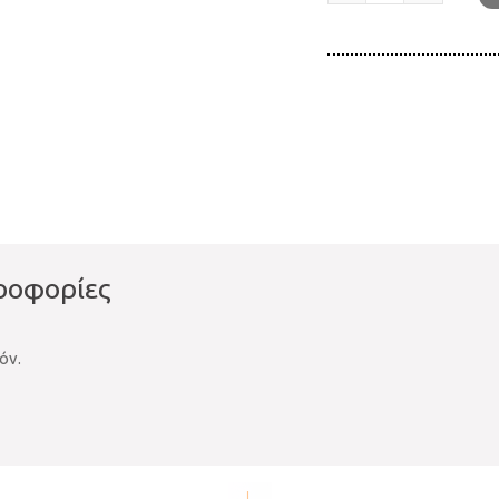
Δαχτυλίδι
Κόμπος
ΑΔ000206
ποσότητα
ροφορίες
όν.