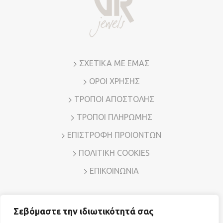
επιλεγούν
στη
σελίδα
του
προϊόντος
ΣΧΕΤΙΚΑ ΜΕ ΕΜΑΣ
ΟΡΟΙ ΧΡΗΣΗΣ
ΤΡΟΠΟΙ ΑΠΟΣΤΟΛΗΣ
ΤΡΟΠΟΙ ΠΛΗΡΩΜΗΣ
ΕΠΙΣΤΡΟΦΗ ΠΡΟΙΟΝΤΩΝ
ΠΟΛΙΤΙΚΗ COOKIES
ΕΠΙΚΟΙΝΩΝΙΑ
Σεβόμαστε την ιδιωτικότητά σας
Διεύθυνση: Λ. Μεσογείων 7, Αμπελόκηποι – Αθήνα, Τ.Κ.