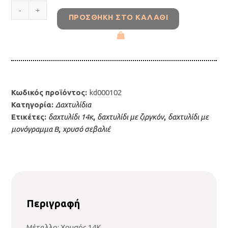
Χρυσό
ΠΡΟΣΘΉΚΗ ΣΤΟ ΚΑΛΆΘΙ
Δαχτυλίδι
Σεβαλιέ
Με
Μαύρες
Ζιργκόν
πέτρες
14K
Κωδικός προϊόντος:
kd000102
KD000102
Κατηγορία:
Δαχτυλίδια
ποσότητα
Ετικέτες:
δαχτυλίδι 14κ
,
δαχτυλίδι με ζιργκόν
,
δαχτυλίδι με
μονόγραμμα Β
,
χρυσό σεβαλιέ
Περιγραφή
Μέταλλο: Χρυσός 14Κ.