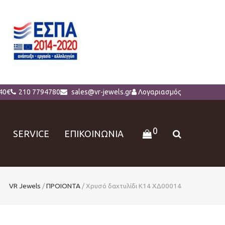
40€
210 7794780
sales@vr-jewels.gr
Λογαριασμός
0
SERVICE
ΕΠΙΚΟΙΝΩΝΙΑ
VR Jewels
/
ΠΡΟΙΟΝΤΑ
/
Χρυσό δαχτυλίδι Κ14 ΧΔ00014