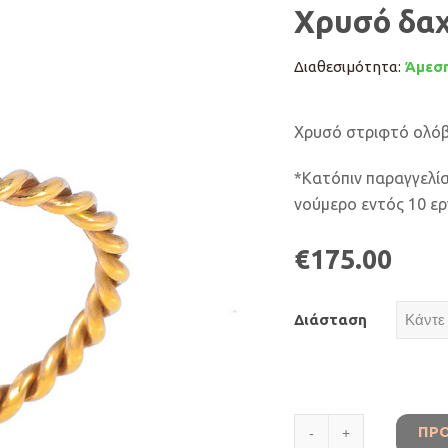
Χρυσό δαχ
Διαθεσιμότητα:
Άμεση
Χρυσό στριφτό ολόβ
*Κατόπιν παραγγελία
νούμερο εντός 10 ε
€
175.00
Διάσταση
Χρυσό
ΠΡ