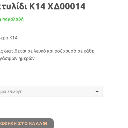
τυλίδι Κ14 ΧΔ00014
 παραλαβή
ερο Κ14 .
ς διατίθεται σε λευκό και ροζ χρυσό σε κάθε
ργάσιμων ημερών.
ΟΣΘΉΚΗ ΣΤΟ ΚΑΛΆΘΙ