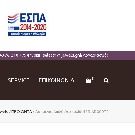
40€
210 7794780
sales@vr-jewels.gr
Λογαριασμός
0
SERVICE
ΕΠΙΚΟΙΝΩΝΙΑ
wels
/
ΠΡΟΙΟΝΤΑ
/
Ασημένιο Διπλό Δαχτυλίδι 925 AD00070