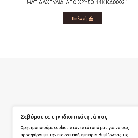
ΜΑΤ ΔΑΧΤΥΛΊΔΙ ΑΠΟ ΧΡΥΣΌ 14Κ ΚΔ00021
Αυτό
Επιλογή
το
προϊόν
έχει
πολλαπλές
παραλλαγές.
Οι
επιλογές
μπορούν
να
επιλεγούν
στη
σελίδα
του
προϊόντος
Σεβόμαστε την ιδιωτικότητά σας
ΣΧΕΤΙΚΑ ΜΕ ΕΜΑΣ
ΟΡΟΙ ΧΡΗΣΗΣ
ΤΡΟΠΟΙ Α
Χρησιμοποιούμε cookies στον ιστότοπό μας για να σας
προσφέρουμε την πιο σχετική εμπειρία θυμίζοντας τις