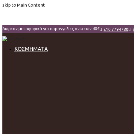
skip to Main Content
Δωρεάν μεταφορικά για παραγγελίες άνω των 40€
210 7794780
ΚΟΣΜΗΜΑΤΑ
Γυναίκα
Βραχιόλια
Δαχτυλίδια
Κολιέ
Σταυρός
Καρφίτσα
Σκουλαρίκια
Αλυσίδες Λαιμού
Μενταγιόν
Άνδρας
Σταυρός
Μανικετόκουμπα
Βραχιόλια
Δαχτυλίδια
Κολιέ
Παιδί