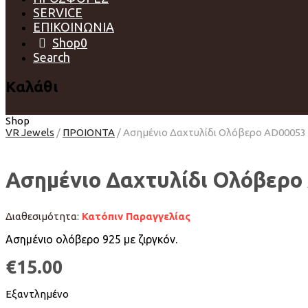
SERVICE
ΕΠΙΚΟΙΝΩΝΙΑ
Shop
0
Search
Καλάθι
Shop
VR Jewels
/
ΠΡΟΙΟΝΤΑ
/
Ασημένιο Δαχτυλίδι Ολόβερο AD00053
Ασημένιο Δαχτυλίδι Ολόβερο
Διαθεσιμότητα:
Κατόπιν Παραγγελίας
Ασημένιο ολόβερο 925 με ζιργκόν.
€
15.00
Εξαντλημένο