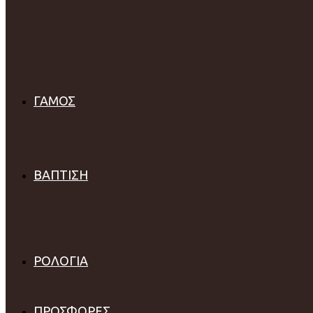
Βραχιόλια
Παραμάνα
Κωνσταντινάτα
Ταυτότητες
Σκουλαρίκια
Κολιέ
Ζώδια
Δαχτυλίδια
ΓΑΜΟΣ
Βέρες
Μονόπετρα
Με Διαμάντι
Με Ζιργκόν
Δαxτυλίδια Σειρέ
ΒΑΠΤΙΣΗ
Αγόρι
Σταυρός
Δώρα Βάπτισης
Κορίτσι
Σταυρός
Δώρα Βάπτισης
ΡΟΛΟΓΙΑ
OOZOO
Visetti
TIKKERS
ΠΡΟΣΦΟΡΕΣ