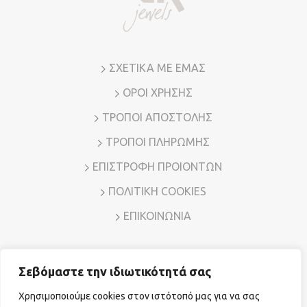
στη
σελίδα
του
προϊόντος
ΣΧΕΤΙΚΑ ΜΕ ΕΜΑΣ
ΟΡΟΙ ΧΡΗΣΗΣ
ΤΡΟΠΟΙ ΑΠΟΣΤΟΛΗΣ
ΤΡΟΠΟΙ ΠΛΗΡΩΜΗΣ
ΕΠΙΣΤΡΟΦΗ ΠΡΟΙΟΝΤΩΝ
ΠΟΛΙΤΙΚΗ COOKIES
ΕΠΙΚΟΙΝΩΝΙΑ
Σεβόμαστε την ιδιωτικότητά σας
Διεύθυνση: Λ. Μεσογείων 7, Αμπελόκηποι – Αθήνα, Τ.Κ.
11526
Χρησιμοποιούμε cookies στον ιστότοπό μας για να σας