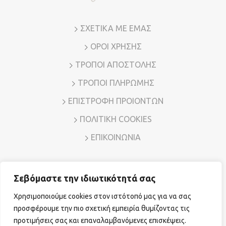
ΣΧΕΤΙΚΑ ΜΕ ΕΜΑΣ
ΟΡΟΙ ΧΡΗΣΗΣ
ΤΡΟΠΟΙ ΑΠΟΣΤΟΛΗΣ
ΤΡΟΠΟΙ ΠΛΗΡΩΜΗΣ
ΕΠΙΣΤΡΟΦΗ ΠΡΟΙΟΝΤΩΝ
ΠΟΛΙΤΙΚΗ COOKIES
ΕΠΙΚΟΙΝΩΝΙΑ
Σεβόμαστε την ιδιωτικότητά σας
Διεύθυνση: Λ. Μεσογείων 7, Αμπελόκηποι – Αθήνα, Τ.Κ.
11526
Χρησιμοποιούμε cookies στον ιστότοπό μας για να σας
Τηλ. Επικοινωνίας:
210 7794780
E-mail:
sales@vr-jewels.gr
προσφέρουμε την πιο σχετική εμπειρία θυμίζοντας τις
προτιμήσεις σας και επαναλαμβανόμενες επισκέψεις.