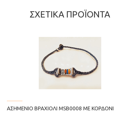
ΣΧΕΤΙΚΆ ΠΡΟΪΌΝΤΑ
ΑΣΗΜΈΝΙΟ ΒΡΑΧΙΌΛΙ MSB0008 ΜΕ ΚΟΡΔΌΝΙ