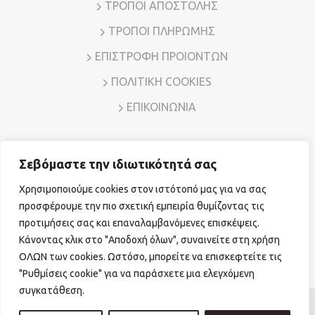
ΤΡΟΠΟΙ ΑΠΟΣΤΟΛΗΣ
ΤΡΟΠΟΙ ΠΛΗΡΩΜΗΣ
ΕΠΙΣΤΡΟΦΗ ΠΡΟΙΟΝΤΩΝ
ΠΟΛΙΤΙΚΗ COOKIES
ΕΠΙΚΟΙΝΩΝΙΑ
Σεβόμαστε την ιδιωτικότητά σας
Διεύθυνση: Λ. Μεσογείων 7, Αμπελόκηποι – Αθήνα, Τ.Κ.
11526
Χρησιμοποιούμε cookies στον ιστότοπό μας για να σας
Τηλ. Επικοινωνίας:
210 7794780
E-mail:
sales@vr-jewels.gr
προσφέρουμε την πιο σχετική εμπειρία θυμίζοντας τις
προτιμήσεις σας και επαναλαμβανόμενες επισκέψεις.
Κάνοντας κλικ στο "Αποδοχή όλων", συναινείτε στη χρήση
Facebook
Instagram
ΟΛΩΝ των cookies. Ωστόσο, μπορείτε να επισκεφτείτε τις
"Ρυθμίσεις cookie" για να παράσχετε μια ελεγχόμενη
συγκατάθεση.
© Copyright 2026 vr-jewels.gr
|
Powered by
