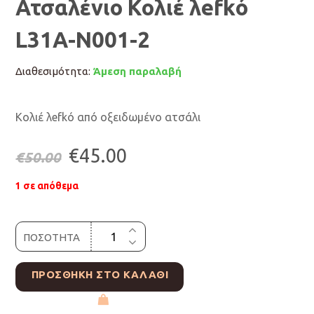
Ατσαλένιο Κολιέ λefkό
L31A-N001-2
Διαθεσιμότητα:
Άμεση παραλαβή
Κολιέ λefkό από οξειδωμένο ατσάλι
Original
Η
€
45.00
€
50.00
price
τρέχουσα
1 σε απόθεμα
was:
τιμή
ΠΟΣΟΤΗΤΑ
€50.00.
είναι:
€45.00.
ΠΡΟΣΘΉΚΗ ΣΤΟ ΚΑΛΆΘΙ