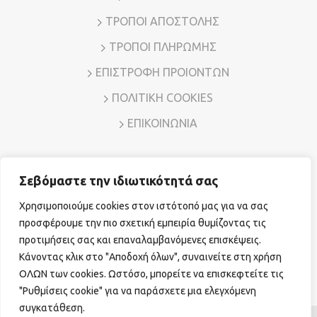
ΤΡΟΠΟΙ ΑΠΟΣΤΟΛΗΣ
ΤΡΟΠΟΙ ΠΛΗΡΩΜΗΣ
ΕΠΙΣΤΡΟΦΗ ΠΡΟΙΟΝΤΩΝ
ΠΟΛΙΤΙΚΗ COOKIES
ΕΠΙΚΟΙΝΩΝΙΑ
Σεβόμαστε την ιδιωτικότητά σας
Διεύθυνση: Λ. Μεσογείων 7, Αμπελόκηποι – Αθήνα, Τ.Κ.
11526
Χρησιμοποιούμε cookies στον ιστότοπό μας για να σας
Τηλ. Επικοινωνίας:
210 7794780
E-mail:
sales@vr-jewels.gr
προσφέρουμε την πιο σχετική εμπειρία θυμίζοντας τις
προτιμήσεις σας και επαναλαμβανόμενες επισκέψεις.
Κάνοντας κλικ στο "Αποδοχή όλων", συναινείτε στη χρήση
Facebook
Instagram
ΟΛΩΝ των cookies. Ωστόσο, μπορείτε να επισκεφτείτε τις
"Ρυθμίσεις cookie" για να παράσχετε μια ελεγχόμενη
συγκατάθεση.