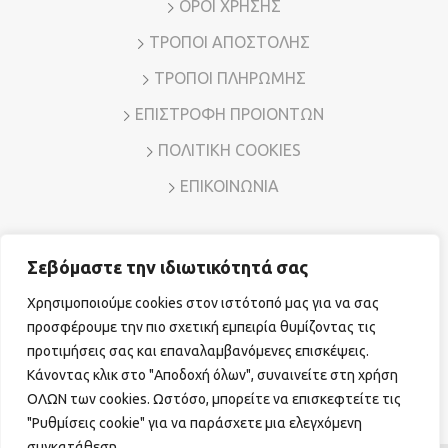
ΟΡΟΙ ΧΡΗΣΗΣ
ΤΡΟΠΟΙ ΑΠΟΣΤΟΛΗΣ
ΤΡΟΠΟΙ ΠΛΗΡΩΜΗΣ
ΕΠΙΣΤΡΟΦΗ ΠΡΟΙΟΝΤΩΝ
ΠΟΛΙΤΙΚΗ COOKIES
ΕΠΙΚΟΙΝΩΝΙΑ
Σεβόμαστε την ιδιωτικότητά σας
Διεύθυνση: Λ. Μεσογείων 7, Αμπελόκηποι – Αθήνα, Τ.Κ.
11526
Χρησιμοποιούμε cookies στον ιστότοπό μας για να σας
Τηλ. Επικοινωνίας:
210 7794780
E-mail:
sales@vr-jewels.gr
προσφέρουμε την πιο σχετική εμπειρία θυμίζοντας τις
προτιμήσεις σας και επαναλαμβανόμενες επισκέψεις.
Κάνοντας κλικ στο "Αποδοχή όλων", συναινείτε στη χρήση
Facebook
Instagram
ΟΛΩΝ των cookies. Ωστόσο, μπορείτε να επισκεφτείτε τις
"Ρυθμίσεις cookie" για να παράσχετε μια ελεγχόμενη
συγκατάθεση.