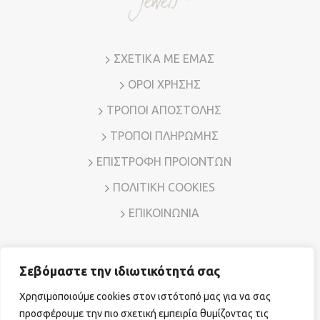
σελίδα
του
προϊόντος
ΣΧΕΤΙΚΑ ΜΕ ΕΜΑΣ
ΟΡΟΙ ΧΡΗΣΗΣ
ΤΡΟΠΟΙ ΑΠΟΣΤΟΛΗΣ
ΤΡΟΠΟΙ ΠΛΗΡΩΜΗΣ
ΕΠΙΣΤΡΟΦΗ ΠΡΟΙΟΝΤΩΝ
ΠΟΛΙΤΙΚΗ COOKIES
ΕΠΙΚΟΙΝΩΝΙΑ
Σεβόμαστε την ιδιωτικότητά σας
Διεύθυνση: Λ. Μεσογείων 7, Αμπελόκηποι – Αθήνα, Τ.Κ.
11526
Χρησιμοποιούμε cookies στον ιστότοπό μας για να σας
Τηλ. Επικοινωνίας:
210 7794780
E-mail:
sales@vr-jewels.gr
προσφέρουμε την πιο σχετική εμπειρία θυμίζοντας τις