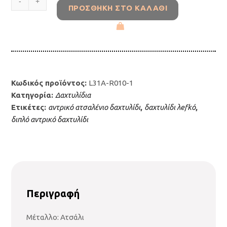
€22.00.
ΠΡΟΣΘΉΚΗ ΣΤΟ ΚΑΛΆΘΙ
Ατσαλένιο
Δαχτυλίδι
λefkό
L31A-
R010-
1
ποσότητα
Κωδικός προϊόντος:
L31A-R010-1
Κατηγορία:
Δαχτυλίδια
Ετικέτες:
αντρικό ατσαλένιο δαχτυλίδι
,
δαχτυλίδι λefkό
,
διπλό αντρικό δαχτυλίδι
Περιγραφή
Μέταλλο: Ατσάλι