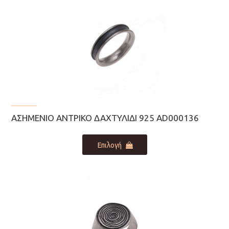
πολλαπλές
παραλλαγές.
Οι
επιλογές
μπορούν
να
επιλεγούν
στη
σελίδα
του
ΑΣΗΜΈΝΙΟ ΑΝΤΡΙΚΌ ΔΑΧΤΥΛΊΔΙ 925 AD000136
προϊόντος
Αυτό
Επιλογή
το
προϊόν
έχει
πολλαπλές
παραλλαγές.
Οι
επιλογές