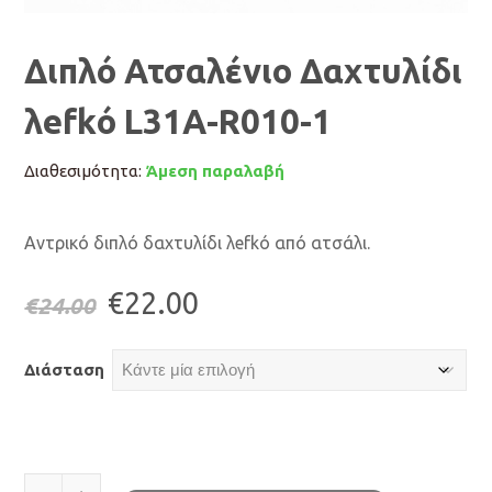
Διπλό Ατσαλένιο Δαχτυλίδι
λefkό L31A-R010-1
Διαθεσιμότητα:
Άμεση παραλαβή
Αντρικό διπλό δαχτυλίδι λefkό από ατσάλι.
Original
Η
€
22.00
€
24.00
price
τρέχουσα
Διάσταση
was:
τιμή
€24.00.
είναι:
Διπλό