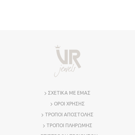
έχει
πολλαπλές
παραλλαγές.
Οι
επιλογές
μπορούν
να
επιλεγούν
στη
σελίδα
του
προϊόντος
ΣΧΕΤΙΚΑ ΜΕ ΕΜΑΣ
ΟΡΟΙ ΧΡΗΣΗΣ
ΤΡΟΠΟΙ ΑΠΟΣΤΟΛΗΣ
ΤΡΟΠΟΙ ΠΛΗΡΩΜΗΣ