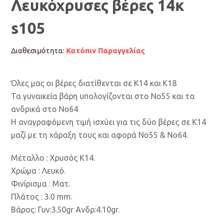
Λευκόχρυσες βέρες 14κ
s105
Διαθεσιμότητα:
Κατόπιν Παραγγελίας
Όλες μας οι βέρες διατίθενται σε Κ14 και Κ18
Τα γυναικεία βάρη υπολογίζονται στο Νο55 και τα
ανδρικά στο Νο64
Η αναγραφόμενη τιμή ισχύει για τις δύο βέρες σε Κ14
μαζί με τη χάραξη τους και αφορά Νο55 & Νο64.
Μέταλλο : Χρυσός Κ14.
Χρώμα : Λευκό.
Φινίρισμα : Ματ.
Πλάτος : 3.0 mm.
Βάρος: Γυν:3.50gr Aνδρ:4.10gr.