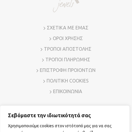
στη
σελίδα
του
προϊόντος
ΣΧΕΤΙΚΑ ΜΕ ΕΜΑΣ
ΟΡΟΙ ΧΡΗΣΗΣ
ΤΡΟΠΟΙ ΑΠΟΣΤΟΛΗΣ
ΤΡΟΠΟΙ ΠΛΗΡΩΜΗΣ
ΕΠΙΣΤΡΟΦΗ ΠΡΟΙΟΝΤΩΝ
ΠΟΛΙΤΙΚΗ COOKIES
ΕΠΙΚΟΙΝΩΝΙΑ
Σεβόμαστε την ιδιωτικότητά σας
Διεύθυνση: Λ. Μεσογείων 7, Αμπελόκηποι – Αθήνα, Τ.Κ.
11526
Χρησιμοποιούμε cookies στον ιστότοπό μας για να σας
Τηλ. Επικοινωνίας:
210 7794780
E-mail:
sales@vr-jewels.gr