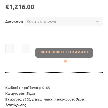
€
1,216.00
Διάσταση
Λευκόχρυσες
ΠΡΟΣΘΉΚΗ ΣΤΟ ΚΑΛΆΘΙ
βέρες
14κ
s105
ποσότητα
Κωδικός προϊόντος:
S105
Κατηγορία:
Βέρες
Ετικέτες:
s105
,
βέρες
,
γάμος
,
λευκόχρυσες βέρες
,
λευκόχρυσος