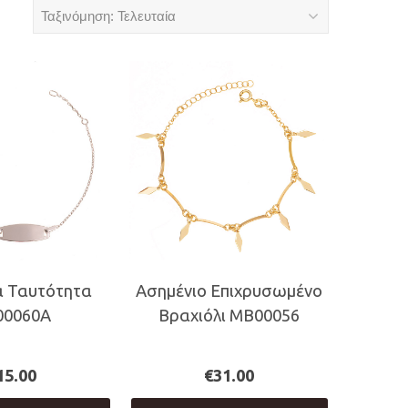
α Ταυτότητα
Ασημένιο Επιχρυσωμένο
00060Α
Βραχιόλι MB00056
15.00
€
31.00