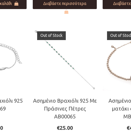
καλάθι
Διαβάστε περισσότερα
Διαβάστε
Out of Stock
Out of Stoc
χιόλι 925
Ασημένιο Βραχιόλι 925 Με
Ασημένιο
69
Πράσινες Πέτρες
ματάκι 
AB00065
ΜΒ
00
€
25.00
€