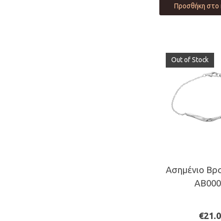
Προσθήκη στο 
Out of Stock
Ασημένιο Βρα
AB000
€
21.