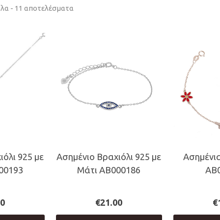
Sorted
λα - 11 αποτελέσματα
by
latest
ιόλι 925 με
Ασημένιο Βραχιόλι 925 με
Ασημένι
00193
Μάτι AB000186
ΑΒ
00
€
21.00
€