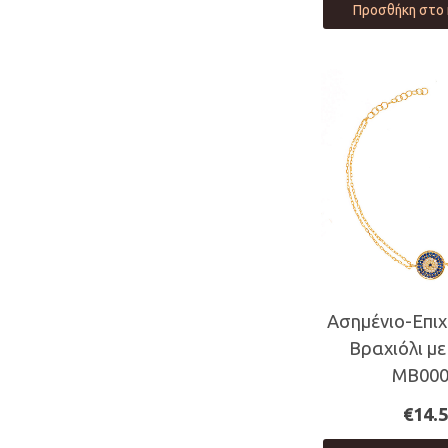
Προσθήκη στο 
Ασημένιο-Επι
Βραχιόλι μ
MB000
€
14.