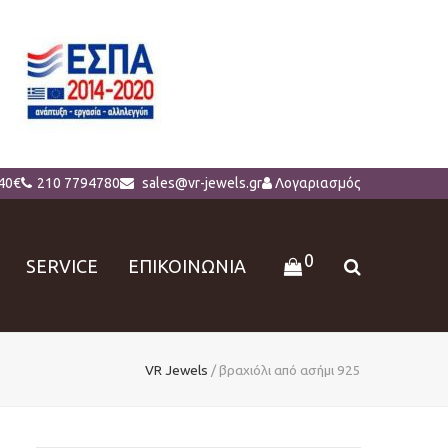
40€
210 7794780
sales@vr-jewels.gr
Λογαριασμός
0
SERVICE
ΕΠΙΚΟΙΝΩΝΙΑ
VR Jewels
/
βραχιόλι από ασήμι 925