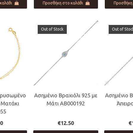
καλάθι
Προσθήκη στο καλάθι
Προσθήκη 
Out of Stock
Out of Stoc
χρυσωμένο
Ασημένιο Βραχιόλι 925 με
Ασημένιο Β
ε Ματάκι
Μάτι AB000192
Άπειρ
55
50
€
12.50
€