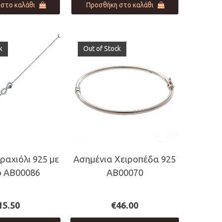
στο καλάθι
Προσθήκη στο καλάθι
k
Out of Stock
ραχιόλι 925 με
Ασημένια Χειροπέδα 925
ο AB00086
AB00070
15.50
€
46.00