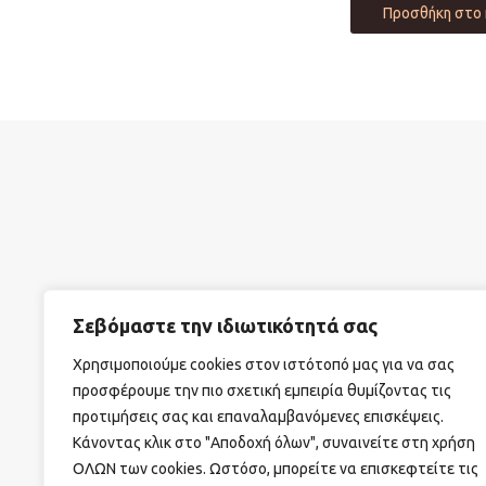
Προσθήκη στο 
Σεβόμαστε την ιδιωτικότητά σας
ΣΧΕΤΙΚΑ ΜΕ ΕΜΑΣ
ΟΡΟΙ ΧΡΗΣΗΣ
ΤΡΟΠΟΙ Α
Χρησιμοποιούμε cookies στον ιστότοπό μας για να σας
προσφέρουμε την πιο σχετική εμπειρία θυμίζοντας τις
προτιμήσεις σας και επαναλαμβανόμενες επισκέψεις.
Κάνοντας κλικ στο "Αποδοχή όλων", συναινείτε στη χρήση
ΟΛΩΝ των cookies. Ωστόσο, μπορείτε να επισκεφτείτε τις
Διεύθυνση: Λ. Μεσογείων 7, Αμπελόκηποι – Αθήνα, Τ.