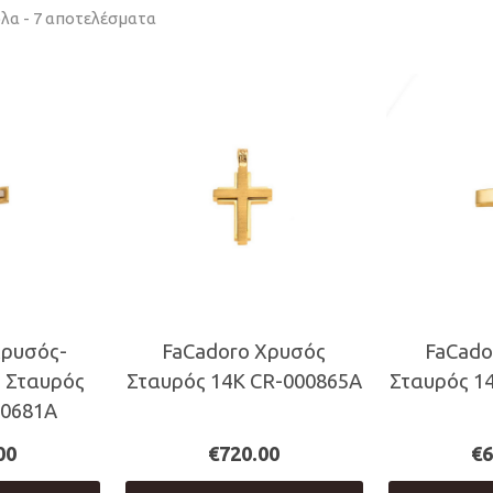
Sorted
λα - 7 αποτελέσματα
by
latest
Χρυσός-
FaCadoro Χρυσός
FaCado
 Σταυρός
Σταυρός 14Κ CR-000865A
Σταυρός 1
00681A
00
€
720.00
€
6