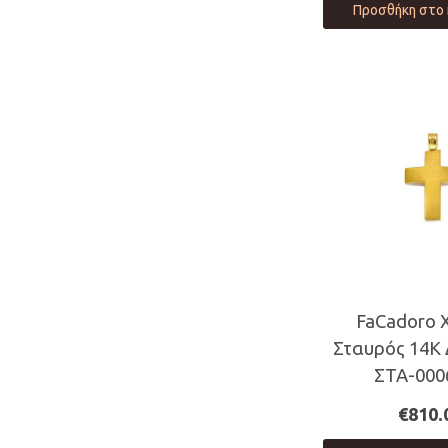
Προσθήκη στο 
FaCadoro 
Σταυρός 14Κ
ΣΤΑ-000
€
810.