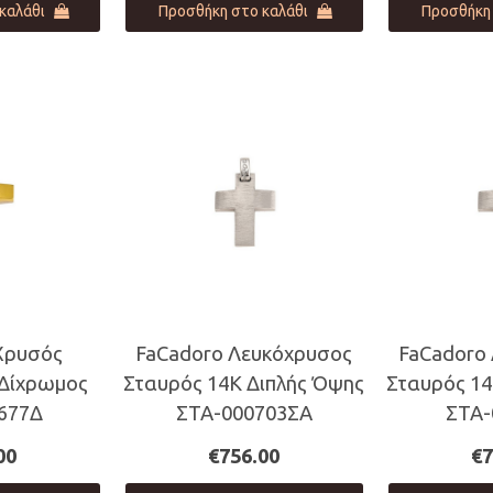
καλάθι
Προσθήκη στο καλάθι
Προσθήκη 
Χρυσός
FaCadoro Λευκόχρυσος
FaCadoro
 Δίχρωμος
Σταυρός 14Κ Διπλής Όψης
Σταυρός 14
677Δ
ΣΤΑ-000703ΣΑ
ΣΤΑ-
00
€
756.00
€
7