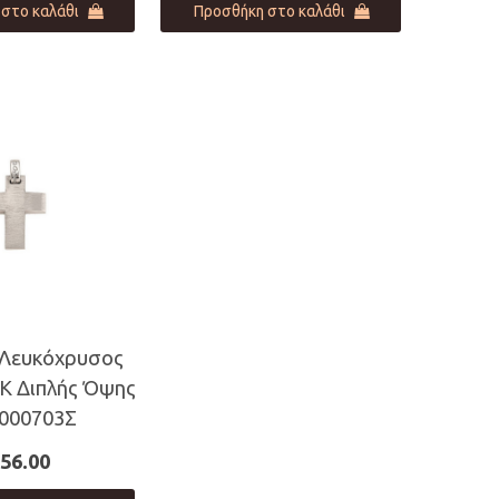
στο καλάθι
Προσθήκη στο καλάθι
 Λευκόχρυσος
Κ Διπλής Όψης
000703Σ
56.00