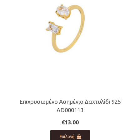
μπορούν
να
επιλεγούν
στη
σελίδα
του
προϊόντος
Επιχρυσωμένο Ασημένιο Δαχτυλίδι 925
AD000113
€
13.00
Αυτό
Επιλογή
το