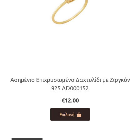
στη
σελίδα
του
προϊόντος
Ασημένιο Επιχρυσωμένο Δαχτυλίδι με Ζιργκόν
925 AD000152
€
12.00
Αυτό
Επιλογή
το
προϊόν
έχει
πολλαπλές