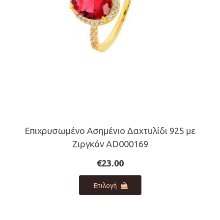
στη
σελίδα
του
προϊόντος
Επιχρυσωμένο Ασημένιο Δαχτυλίδι 925 με
Ζιργκόν AD000169
€
23.00
Αυτό
Επιλογή
το
προϊόν
έχει