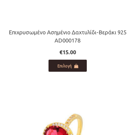
Επιχρυσωμένο Ασημένιο Δαχτυλίδι-Βεράκι 925
AD000178
€
15.00
Αυτό
Επιλογή
το
προϊόν
έχει
πολλαπλές
παραλλαγές.
Οι
επιλογές
μπορούν
να
επιλεγούν