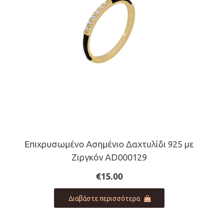
επιλεγούν
στη
σελίδα
του
προϊόντος
Επιχρυσωμένο Ασημένιο Δαχτυλίδι 925 με
Ζιργκόν AD000129
€
15.00
Διαβάστε περισσότερα