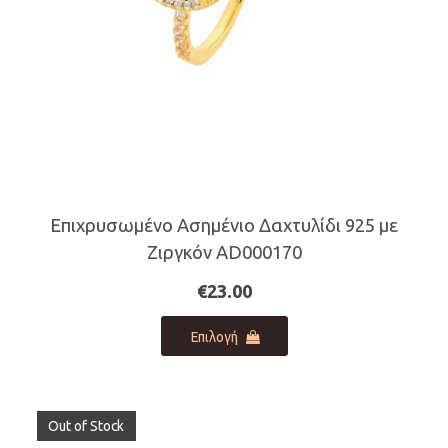
του
προϊόντος
Επιχρυσωμένο Ασημένιο Δαχτυλίδι 925 με
Ζιργκόν AD000170
€
23.00
Αυτό
Επιλογή
το
προϊόν
έχει
πολλαπλές
Out of Stock
παραλλαγές.