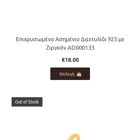
Επιχρυσωμένο Ασημένιο Δαχτυλίδι 925 με
Ζιργκόν AD000133
€
18.00
Αυτό
Επιλογή
το
προϊόν
έχει
πολλαπλές
Out of Stock
παραλλαγές.
Οι
επιλογές
μπορούν
να