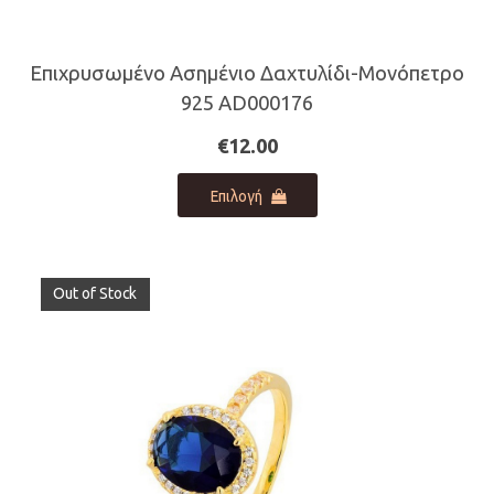
Επιχρυσωμένο Ασημένιο Δαχτυλίδι-Μονόπετρο
925 AD000176
€
12.00
Αυτό
Επιλογή
το
προϊόν
έχει
πολλαπλές
Out of Stock
παραλλαγές.
Οι
επιλογές
μπορούν
να
επιλεγούν
στη
σελίδα