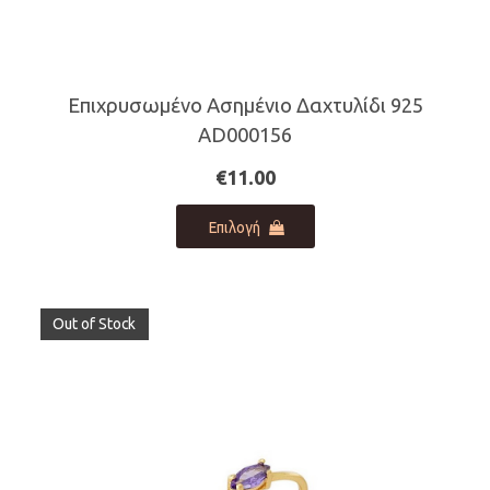
Επιχρυσωμένο Ασημένιο Δαχτυλίδι 925
AD000156
€
11.00
Αυτό
Επιλογή
το
προϊόν
έχει
πολλαπλές
Out of Stock
παραλλαγές.
Οι
επιλογές
μπορούν
να
επιλεγούν