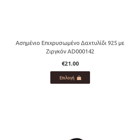
Ασημένιο Επιχρυσωμένο Δαχτυλίδι 925 με
Ζιργκόν AD000142
€
21.00
Αυτό
Επιλογή
το
προϊόν
έχει
πολλαπλές
παραλλαγές.
Οι
επιλογές
μπορούν
να