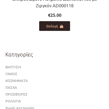
Ζιργκόν AD000118
€
25.00
Αυτό
Επιλογή
το
προϊόν
έχει
πολλαπλές
παραλλαγές.
Κατηγορίες
Οι
επιλογές
ΒΑΠΤΙΣΗ
μπορούν
ΓΑΜΟΣ
να
επιλεγούν
ΚΟΣΜΗΜΑΤΑ
στη
ΠΑΣΧΑ
σελίδα
ΠΡΟΣΦΟΡΕΣ
του
ΡΟΛΟΓΙΑ
προϊόντος
Χωρίς κατηγορία