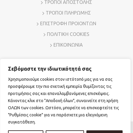
ΤΡΟΠΟΙ ΑΠΟΣΤΟΛΗΣ
ΤΡΟΠΟΙ ΠΛΗΡΩΜΗΣ
ΕΠΙΣΤΡΟΦΗ ΠΡΟΙΟΝΤΩΝ
ΠΟΛΙΤΙΚΗ COOKIES
ΕΠΙΚΟΙΝΩΝΙΑ
Σεβόμαστε την ιδιωτικότητά σας
Διεύθυνση: Λ. Μεσογείων 7, Αμπελόκηποι – Αθήνα, Τ.Κ.
11526
Χρησιμοποιούμε cookies στον ιστότοπό μας για να σας
Τηλ. Επικοινωνίας:
210 7794780
E-mail:
sales@vr-jewels.gr
προσφέρουμε την πιο σχετική εμπειρία θυμίζοντας τις
προτιμήσεις σας και επαναλαμβανόμενες επισκέψεις.
Κάνοντας κλικ στο "Αποδοχή όλων", συναινείτε στη χρήση
Facebook
Instagram
ΟΛΩΝ των cookies. Ωστόσο, μπορείτε να επισκεφτείτε τις
"Ρυθμίσεις cookie" για να παράσχετε μια ελεγχόμενη
συγκατάθεση.
© Copyright 2026 vr-jewels.gr
|
Powered by
