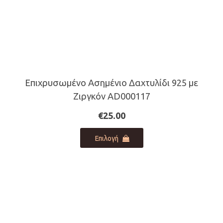
Επιχρυσωμένο Ασημένιο Δαχτυλίδι 925 με
Ζιργκόν AD000117
€
25.00
Αυτό
Επιλογή
το
προϊόν
έχει
πολλαπλές
παραλλαγές.
Οι
επιλογές