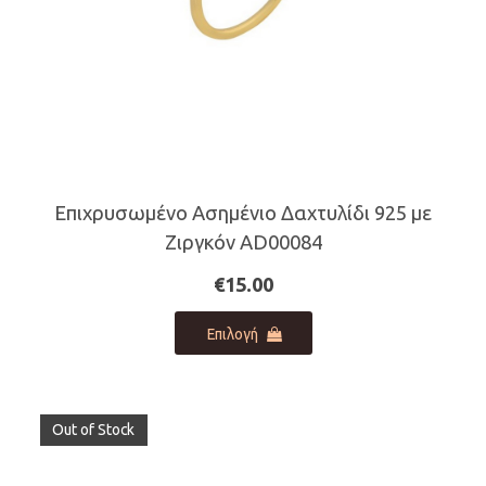
προϊόντος
Επιχρυσωμένο Ασημένιο Δαχτυλίδι 925 με
Ζιργκόν AD00084
€
15.00
Αυτό
Επιλογή
το
προϊόν
έχει
πολλαπλές
Out of Stock
παραλλαγές.
Οι