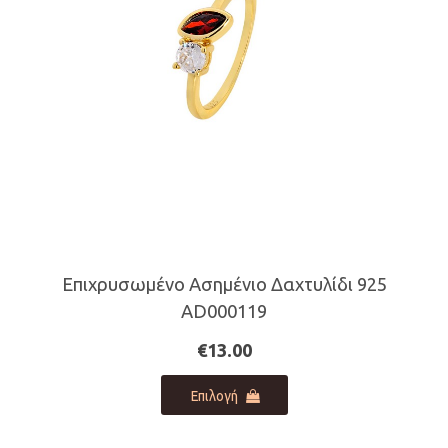
επιλεγούν
στη
σελίδα
του
προϊόντος
Επιχρυσωμένο Ασημένιο Δαχτυλίδι 925
AD000119
€
13.00
Αυτό
Επιλογή
το
προϊόν
έχει