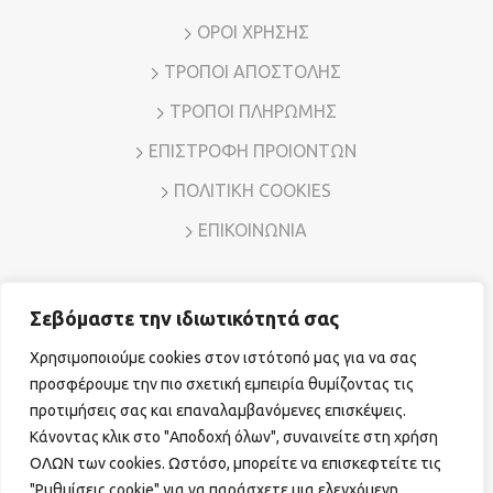
ΟΡΟΙ ΧΡΗΣΗΣ
ΤΡΟΠΟΙ ΑΠΟΣΤΟΛΗΣ
ΤΡΟΠΟΙ ΠΛΗΡΩΜΗΣ
ΕΠΙΣΤΡΟΦΗ ΠΡΟΙΟΝΤΩΝ
ΠΟΛΙΤΙΚΗ COOKIES
ΕΠΙΚΟΙΝΩΝΙΑ
Σεβόμαστε την ιδιωτικότητά σας
Διεύθυνση: Λ. Μεσογείων 7, Αμπελόκηποι – Αθήνα, Τ.Κ.
11526
Χρησιμοποιούμε cookies στον ιστότοπό μας για να σας
Τηλ. Επικοινωνίας:
210 7794780
E-mail:
sales@vr-jewels.gr
προσφέρουμε την πιο σχετική εμπειρία θυμίζοντας τις
προτιμήσεις σας και επαναλαμβανόμενες επισκέψεις.
Κάνοντας κλικ στο "Αποδοχή όλων", συναινείτε στη χρήση
Facebook
Instagram
ΟΛΩΝ των cookies. Ωστόσο, μπορείτε να επισκεφτείτε τις
"Ρυθμίσεις cookie" για να παράσχετε μια ελεγχόμενη