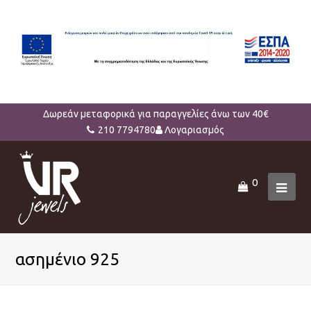
Δωρεάν μεταφορικά για παραγγελίες άνω των 40€
210 7794780
Λογαριασμός
0
Ope
Mob
Men
ασημένιο 925